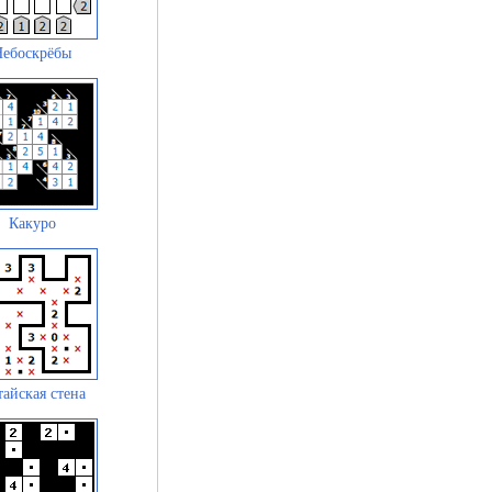
Небоскрёбы
Какуро
айская стена