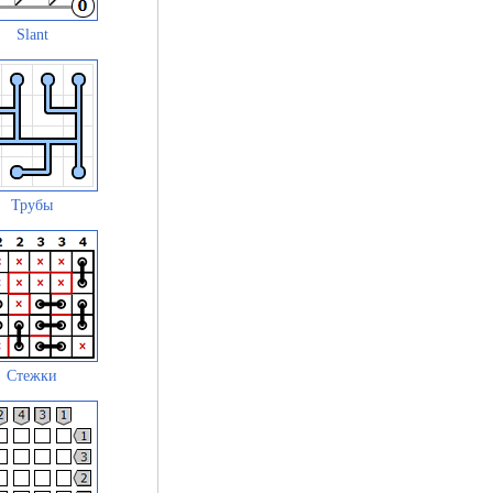
Slant
Трубы
Стежки