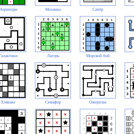
Норинори
Мозаика
Сапёр
Галактики
Лагерь
Морской бой
Хэяваке
Семафор
Ожерелье