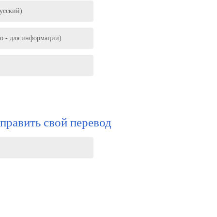
Русский)
о - для информации)
править свой перевод