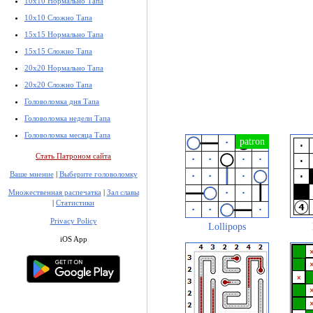
10x10 Нормально Тапа
10x10 Сложно Тапа
15x15 Нормально Тапа
15x15 Сложно Тапа
20x20 Нормально Тапа
20x20 Сложно Тапа
Головоломка дня Тапа
Головоломка недели Тапа
Головоломка месяца Тапа
Стать Патроном сайта
Ваше мнение
|
Выберите головоломку
Множественная распечатка
|
Зал славы
|
Статистики
Privacy Policy
Lollipops
iOS App