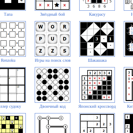
Тапа
Звёздный бой
Какурасу
Renzoku
Игры на поиск слов
Шакашака
ллер судоку
Двоичный код
Японский кроссворд
Кит