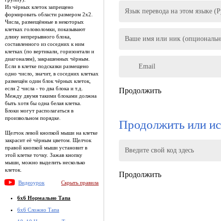
Из чёрных клеток запрещено
Язык перевода на этом языке (
формировать области размером 2x2.
Числа, размещённые в некоторых
клетках головоломки, показывают
длину непрерывного блока,
Ваше имя или ник (опциональн
составленного из соседних к ним
клетках (по вертикали, горизонтали и
диагоналям), закрашенных чёрным.
Email
Если в клетке подсказки размещено
одно число, значит, в соседних клетках
размещён один блок чёрных клеток,
если 2 числа - то два блока и т.д.
Продолжить
Между двумя такими блоками должна
быть хотя бы одна белая клетка.
Блоки могут располагаться в
произвольном порядке.
Продолжить или ис
Щелчок левой кнопкой мыши на клетке
закрасит её чёрным цветом. Щелчок
правой кнопкой мыши установит в
Введите свой код здесь
этой клетке точку. Зажав кнопку
мыши, можно выделить несколько
клеток.
Продолжить
Видеоурок
Скрыть правила
6x6 Нормально Тапа
6x6 Сложно Тапа