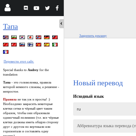
Тапа
Закрепить рекламу
Перевести этот сайт.
Special thanks to
Andrey
for the
translation
Новый перевод
Тапа
- это головоломка, правила
которой немного сложны, а решение -
непростое.
Исходный язык
Правила
не так уж и просты! :)
Необходимо закрасить некоторые
клетки сетки в чёрный цвет таким
образом, чтобы они образовали
одиночный полимино (т.е. все чёрные
клетки должны иметь общую сторону
Аббревиатура языка перевода (r
друг с другом по вертикали или
горизонтали и составлять одну
группу).