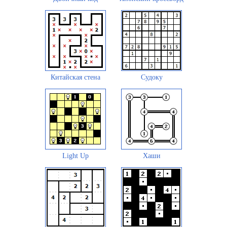
Китайская стена
Судоку
Light Up
Хаши