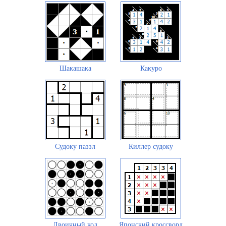
Шакашака
Какуро
Судоку паззл
Киллер судоку
Двоичный код
Японский кроссворд