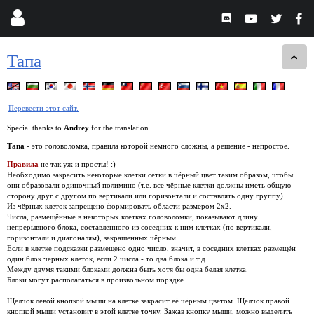
Тапа
Перевести этот сайт.
Special thanks to
Andrey
for the translation
Тапа
- это головоломка, правила которой немного сложны, а решение - непростое.
Правила
не так уж и просты! :)
Необходимо закрасить некоторые клетки сетки в чёрный цвет таким образом, чтобы
они образовали одиночный полимино (т.е. все чёрные клетки должны иметь общую
сторону друг с другом по вертикали или горизонтали и составлять одну группу).
Из чёрных клеток запрещено формировать области размером 2x2.
Числа, размещённые в некоторых клетках головоломки, показывают длину
непрерывного блока, составленного из соседних к ним клетках (по вертикали,
горизонтали и диагоналям), закрашенных чёрным.
Если в клетке подсказки размещено одно число, значит, в соседних клетках размещён
один блок чёрных клеток, если 2 числа - то два блока и т.д.
Между двумя такими блоками должна быть хотя бы одна белая клетка.
Блоки могут располагаться в произвольном порядке.
Щелчок левой кнопкой мыши на клетке закрасит её чёрным цветом. Щелчок правой
кнопкой мыши установит в этой клетке точку. Зажав кнопку мыши, можно выделить