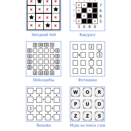
Звёздный бой
Какурасу
Небоскрёбы
Футошики
Renzoku
Игры на поиск слов